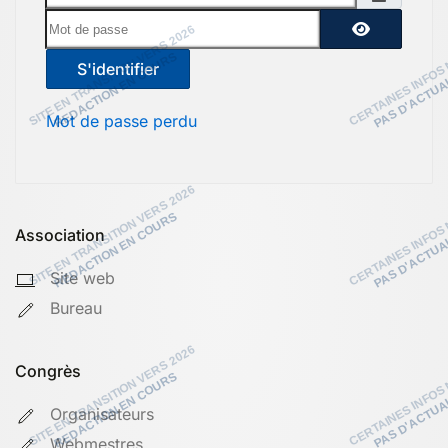
Mot de passe
Afficher le
S'identifier
Mot de passe perdu
Association
Site web
Bureau
Congrès
Organisateurs
Webmestres